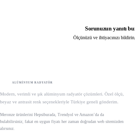
Sorunuzun yanıtı b
Ölçünüzü ve ihtiyacınızı bildirin,
Teklif Formu
WhatsA
Meronze
M
ALÜMINYUM RADYATÖR
Modern, verimli ve şık alüminyum radyatör çözümleri. Özel ölçü,
beyaz ve antrasit renk seçenekleriyle Türkiye geneli gönderim.
Meronze ürünlerini Hepsiburada, Trendyol ve Amazon’da da
bulabilirsiniz; fakat en uygun fiyatı her zaman doğrudan web sitemizden
alırsınız.