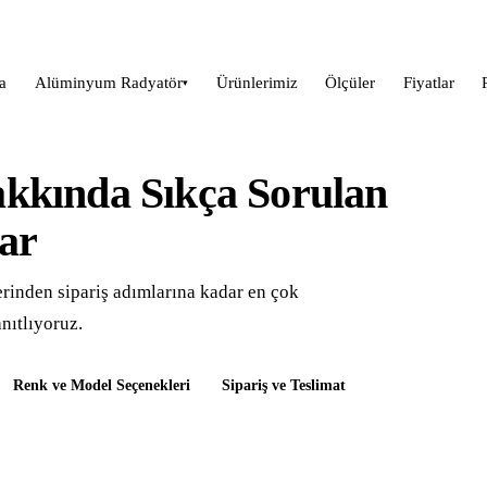
a
Alüminyum Radyatör
Ürünlerimiz
Ölçüler
Fiyatlar
▾
kkında Sıkça Sorulan
ar
erinden sipariş adımlarına kadar en çok
nıtlıyoruz.
Renk ve Model Seçenekleri
Sipariş ve Teslimat