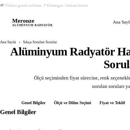
🚚 Türkiye geneli teslimat
·
📍 Etimesgut / Ankara üretim
Meronze
M
Ana Sayf
ALÜMINYUM RADYATÖR
Ana Sayfa
›
Sıkça Sorulan Sorular
Alüminyum Radyatör Ha
Sorul
Ölçü seçiminden fiyat sürecine, renk seçenekl
sorulan soruları ya
Genel Bilgiler
Ölçü ve Dilim Seçimi
Fiyat ve Teklif
Genel Bilgiler