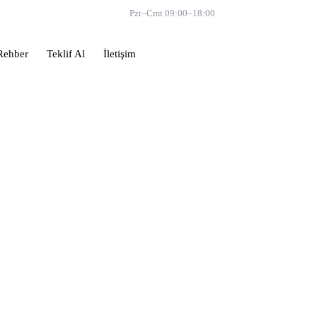
📞 0533 671 12 45
Pzt–Cmt 09:00–18:00
Rehber
Teklif Al
İletişim
Teklif Al