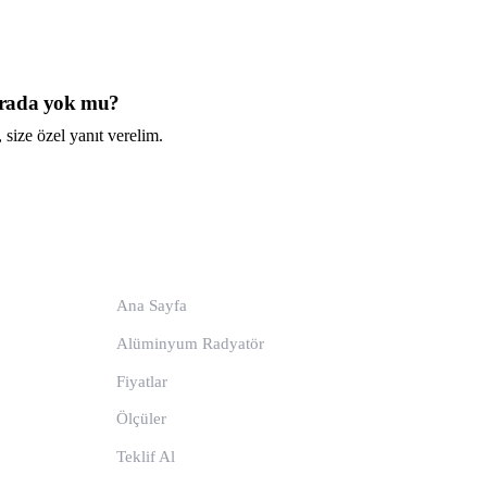
urada yok mu?
 size özel yanıt verelim.
pp: 0533 671 12 45
Ürünler & Bilgi
Ana Sayfa
Alüminyum Radyatör
Fiyatlar
Ölçüler
Teklif Al