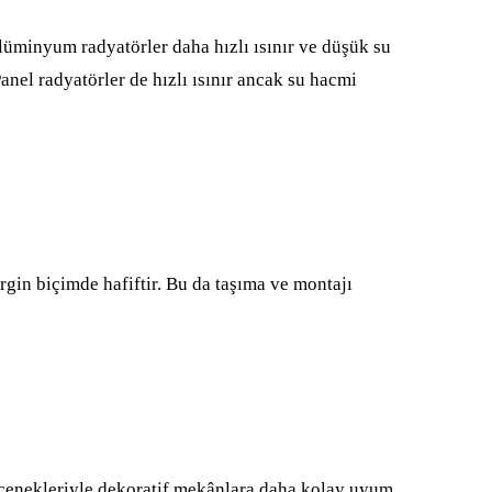
lüminyum radyatörler daha hızlı ısınır ve düşük su
Panel radyatörler de hızlı ısınır ancak su hacmi
gin biçimde hafiftir. Bu da taşıma ve montajı
çenekleriyle dekoratif mekânlara daha kolay uyum