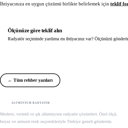
İhtiyacınıza en uygun çözümü birlikte belirlemek için
teklif f
Ölçünüze göre teklif alın
Radyatör seçiminde yardıma mı ihtiyacınız var? Ölçünüzü gönderin, s
Teklif Al
WhatsApp
← Tüm rehber yazıları
Meronze
M
ALÜMINYUM RADYATÖR
Modern, verimli ve şık alüminyum radyatör çözümleri. Özel ölçü,
beyaz ve antrasit renk seçenekleriyle Türkiye geneli gönderim.