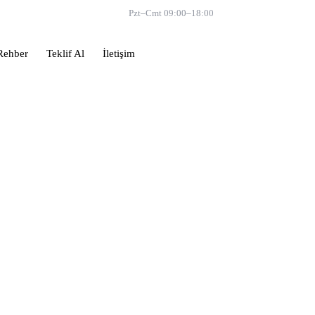
📞 0533 671 12 45
Pzt–Cmt 09:00–18:00
Rehber
Teklif Al
İletişim
Teklif Al