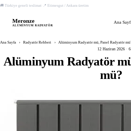
🚚 Türkiye geneli teslimat
·
📍 Etimesgut / Ankara üretim
Meronze
M
Ana Sayf
ALÜMINYUM RADYATÖR
Ana Sayfa
›
Radyatör Rehberi
›
Alüminyum Radyatör mü, Panel Radyatör mü
12 Haziran 2026 · 
Alüminyum Radyatör mü
mü?