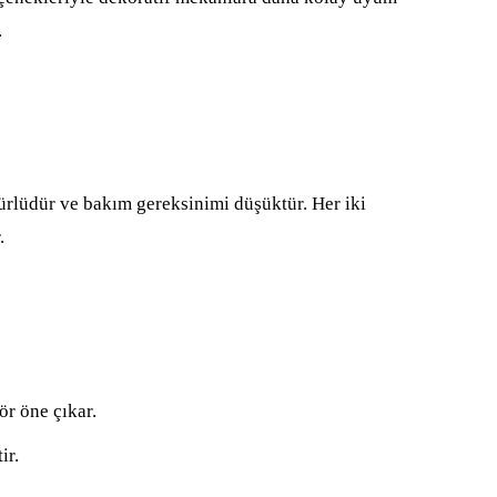
.
ürlüdür ve bakım gereksinimi düşüktür. Her iki
.
r öne çıkar.
ir.