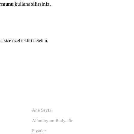
ormunu
kullanabilirsiniz.
ize özel teklifi iletelim.
Ürünler & Bilgi
Ana Sayfa
Alüminyum Radyatör
Fiyatlar